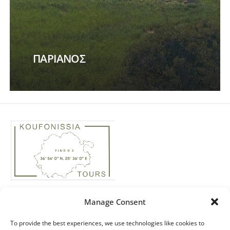
ΠΑΡΙΑΝΟΣ
Phone: +30 22850 74435
Manage Consent
Real Estate: +30 ‭694 4244158‬
Email: info@koufonissiatours.gr
To provide the best experiences, we use technologies like cookies to