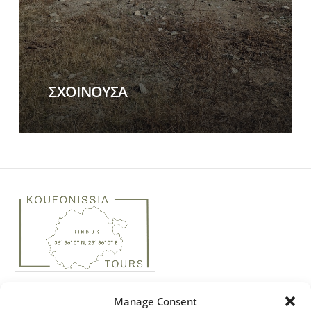
ΣΧΟΙΝΟΥΣΑ
Phone: +30 22850 74435
Manage Consent
Real Estate: +30 ‭694 4244158‬